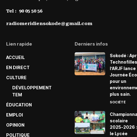
Tel :
90 05 50 56
radiomeridiensokode@gmail.com
Lien rapide
Derniers infos
Sokodé : Ap
ACCUEIL
Technofille
EN DIRECT
l’ARJF lance 
Journée Éco
CULTURE
pour un
DÉVELOPPEMENT
environnem
plus sain.
TEM
SOCIÉTÉ
ÉDUCATION
Championna
EMPLOI
scolaire
OPINION
2025-2026 :
le Lycée
POLITIQUE